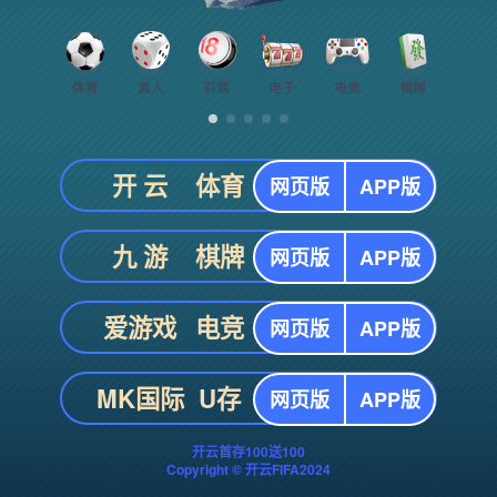
VIP
体育
送28
VIP
棋牌
VIP
开 云
体育
网页版
APP版
送28
电竞
U取
九 游
棋牌
网页版
APP版
VIP
U存
爱游戏
电竞
网页版
APP版
U取
MK国际
U存
网页版
APP版
开云首存100送100
Copyright © 开云FIFA2024